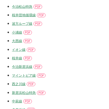
今治松山特急
桜井団地循環線
波方ループ線
小浦線
大西線
イオン線
桜井線
今治新居浜線
マイントピア線
西之川線
新居浜松山特急
中萩線