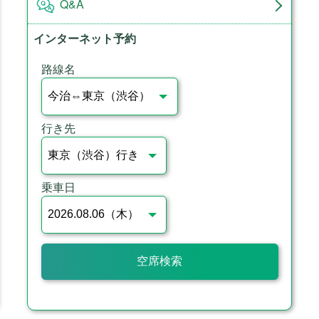
Q&A
インターネット予約
路線名
行き先
乗車日