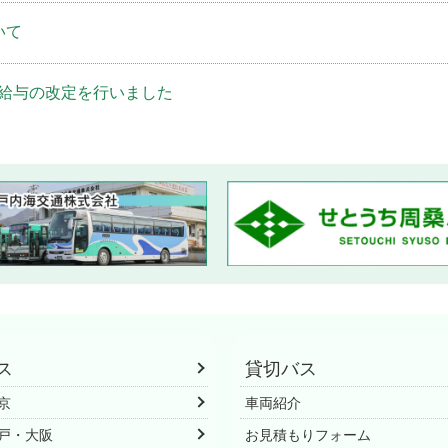
いて
給与の改定を行いました
リ「LAC（らく）バス」を今治市内に展開します
ス
貸切バス
京
車両紹介
戸・大阪
お見積もりフォーム