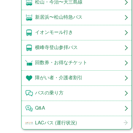
松山・今治〜大三島線
新居浜〜松山特急バス
イオンモール行き
横峰寺登山参拝バス
回数券・お得なチケット
障がい者・介護者割引
バスの乗り方
Q&A
LACバス (運行状況)