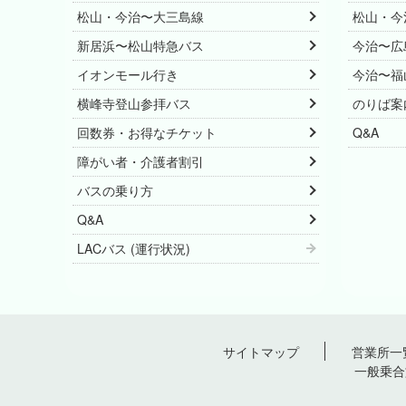
松山・今治〜大三島線
松山・今
新居浜〜松山特急バス
今治〜広
イオンモール行き
今治〜福
横峰寺登山参拝バス
のりば案
回数券・お得なチケット
Q&A
障がい者・介護者割引
バスの乗り方
Q&A
LACバス (運行状況)
サイトマップ
営業所一
一般乗合